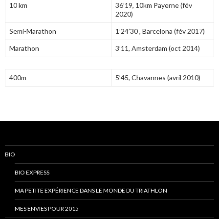
10 km
36’19, 10km Payerne (fév
2020)
Semi-Marathon
1’24’30 , Barcelona (fév 2017)
Marathon
3’11, Amsterdam (oct 2014)
400m
5’45, Chavannes (avril 2010)
BIO
BIO EXPRESS
MA PETITE EXPÉRIENCE DANS LE MONDE DU TRIATHLON
MES ENVIES POUR 2015