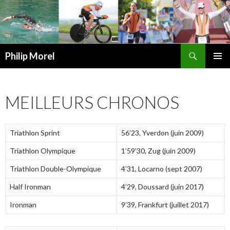
Recherche
Philip Morel
ALLER
MENU
AU
PRINCI
CONTENU
MEILLEURS CHRONOS
Triathlon Sprint
56’23, Yverdon (juin 2009)
Triathlon Olympique
1’59’30, Zug (juin 2009)
Triathlon Double-Olympique
4’31, Locarno (sept 2007)
Half Ironman
4’29, Doussard (juin 2017)
Ironman
9’39, Frankfurt (juillet 2017)