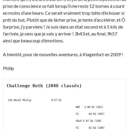
prise de conscience se fait lorsqu’il me reste 12 bornes à courir
en moins d’une heure. Ce serait vraiment trop bête d’échouer si
prêt du but. Plutôt que de lâcher prise, je tente d’accélérer, et Ô
Surprise, j’y parviens ! Je suis dans un état second et à 5 kils de
l’arrivée, je sens que je vais y arriver ! 3h43 et, au final, 9h57
ainsi que beaucoup d’émotions.
A bientôt, pour de nouvelles aventures, à Klagenfurt en 2009 !
Philip
Challenge Roth (2048 classés)
 223 Morel Philip              9'57'22

                                                NAT   1'00'53 (251)

                                                T1       03'55 (397)

                                                VELO 5'07'34 (138)

                                                T2       01'54 (109)
