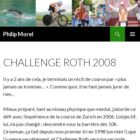
Recherche
Philip Morel
ALLER
MENU
AU
PRINCI
CONTENU
CHALLENGE ROTH 2008
Il y a 2 ans de cela, je terminais un récit de course par « plus
jamais un ironman… ». Comme quoi, il ne faut jamais jurer de
rien…
Mieux préparé, tant au niveau physique que mental, j’aborde ce
défi avec l’expérience de la course de Zurich en 2006. L’objectif,
lui, n’a pas changé : descendre sous la barrière des 10h.
L’ironman, ça fait depuis mon premier tri en 1998 (un mini !) que
j’y pense secrètement, et Challenge Roth sera ma seconde