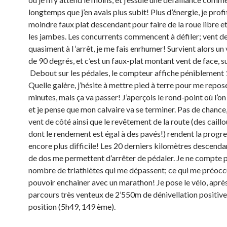
longtemps que j’en avais plus subit! Plus d’énergie, je profi
moindre faux plat descendant pour faire de la roue libre e
les jambes. Les concurrents commencent à défiler; vent d
quasiment à l ‘arrêt, je me fais enrhumer! Survient alors un 
de 90 degrés, et c’est un faux-plat montant vent de face, 
Debout sur les pédales, le compteur affiche péniblement
Quelle galère, j’hésite à mettre pied à terre pour me repos
minutes, mais ça va passer! J’aperçois le rond-point où l’on
et je pense que mon calvaire va se terminer. Pas de chance,
vent de côté ainsi que le revêtement de la route (des caillo
dont le rendement est égal à des pavés!) rendent la progr
encore plus difficile! Les 20 derniers kilomètres descenda
de dos me permettent d’arrêter de pédaler. Je ne compte p
nombre de triathlètes qui me dépassent; ce qui me préocc
pouvoir enchainer avec un marathon! Je pose le vélo, aprè
parcours très venteux de 2’550m de dénivellation positiv
position (5h49, 149 ème).