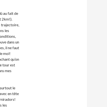
 au fait de
it 2km!).
 trajectoire,
ns les
onditions,
rouve dans un
s, il ne faut
de moi!
sachant qu’on
e tour est
dans mes
 surtout le
 avec en tête
x miradors!
s les