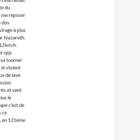
te du
t me reposer
e dos
virage à plus
sur Nazareth.
 12km/h.
er qqs
 va tourner
 le violent
ux de lave
ession
nts et vent
lus le
upe c’est de
s ce
e, en 121ème