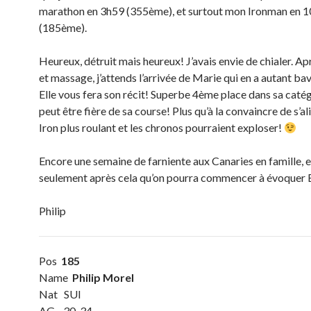
marathon en 3h59 (355ème), et surtout mon Ironman en 1
(185ème).
Heureux, détruit mais heureux! J’avais envie de chialer. A
et massage, j’attends l’arrivée de Marie qui en a autant ba
Elle vous fera son récit! Superbe 4ème place dans sa catégo
peut être fière de sa course! Plus qu’à la convaincre de s’al
Iron plus roulant et les chronos pourraient exploser!
Encore une semaine de farniente aux Canaries en famille, e
seulement après cela qu’on pourra commencer à évoque
Philip
Pos
185
Name
Philip Morel
Nat SUI
AG 30-34