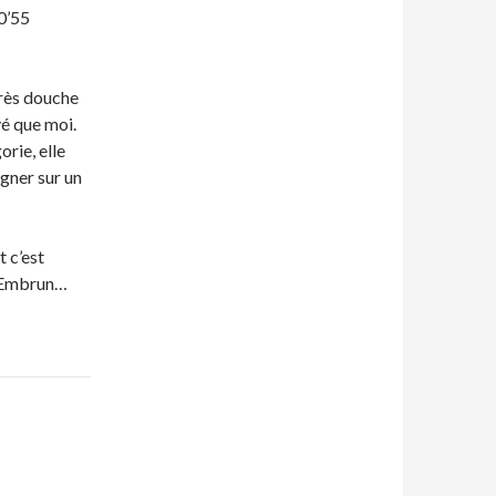
0’55
près douche
vé que moi.
rie, elle
igner sur un
t c’est
r Embrun…