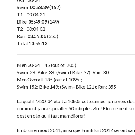
Swim
00:58:39
(152)
T1 00:04:21
Bike
05:49:09
(149)
T2 00:04:02
Run
03:59:06
(355)
Total
10:55:13
Men 30-34 45 (out of 205);
Swim 28; Bike 38; (Swim+Bike 37); Run: 80
Men Overall 185 (out of 1096);
Swim 152; Bike 149; (Swim+Bike 121); Run: 355
La qualif M30-34 était à 10h05 cette année; je ne vois d
comment j’aurais pu aller 50 min plus vite! Rien de neuf sous
c’est en càp qu’il faut m’améliorer!
Embrun en août 2011, ainsi que Frankfurt 2012 seront sa