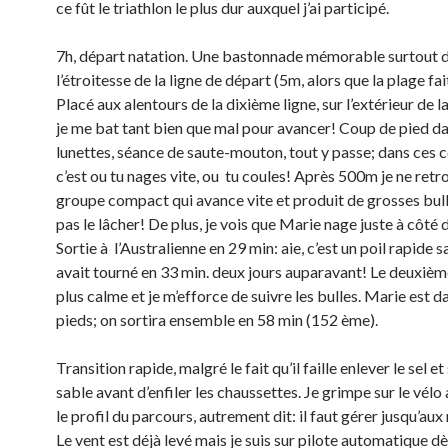
ce fût le triathlon le plus dur auxquel j’ai participé.
7h, départ natation. Une bastonnade mémorable surtout dû
l’étroitesse de la ligne de départ (5m, alors que la plage fa
Placé aux alentours de la dixième ligne, sur l’extérieur de la
je me bat tant bien que mal pour avancer! Coup de pied da
lunettes, séance de saute-mouton, tout y passe; dans ces c
c’est ou tu nages vite, ou tu coules! Après 500m je ne ret
groupe compact qui avance vite et produit de grosses bulle
pas le lâcher! De plus, je vois que Marie nage juste à côté 
Sortie à l’Australienne en 29 min: aie, c’est un poil rapide 
avait tourné en 33 min. deux jours auparavant! Le deuxièm
plus calme et je m’efforce de suivre les bulles. Marie est 
pieds; on sortira ensemble en 58 min (152 ème).
Transition rapide, malgré le fait qu’il faille enlever le sel et
sable avant d’enfiler les chaussettes. Je grimpe sur le vélo
le profil du parcours, autrement dit: il faut gérer jusqu’au
Le vent est déjà levé mais je suis sur pilote automatique dè