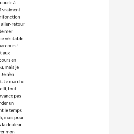
courir à
ai vraiment
trifonction
n aller-retour
 de mer
ne véritable
 parcours!
nt aux
cours en
u, mais je
 Je n’en
nt. Je marche
lli, tout
 avance pas
arder un
nt le temps
1h, mais pour
ns la douleur
ever mon