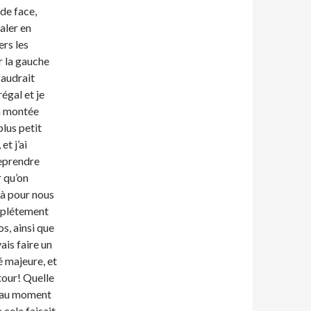
de face,
aler en
ers les
ur la gauche
faudrait
égal et je
La montée
plus petit
et j’ai
reprendre
r qu’on
là pour nous
omplétement
s, ainsi que
vais faire un
té majeure, et
tour! Quelle
r au moment
 cela faisait