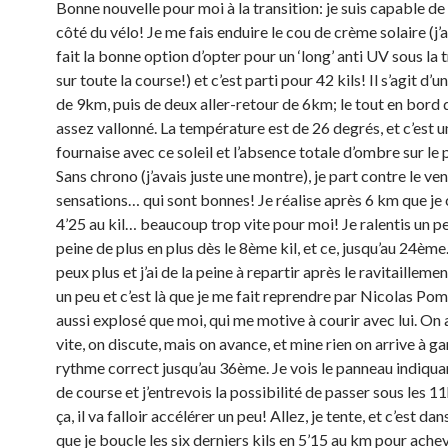
Bonne nouvelle pour moi à la transition: je suis capable de 
côté du vélo! Je me fais enduire le cou de crème solaire (j’
fait la bonne option d’opter pour un ‘long’ anti UV sous la 
sur toute la course!) et c’est parti pour 42 kils! Il s’agit d’u
de 9km, puis de deux aller-retour de 6km; le tout en bord
assez vallonné. La température est de 26 degrés, et c’est u
fournaise avec ce soleil et l’absence totale d’ombre sur le
Sans chrono (j’avais juste une montre), je part contre le ve
sensations… qui sont bonnes! Je réalise après 6 km que je 
4’25 au kil… beaucoup trop vite pour moi! Je ralentis un pe
peine de plus en plus dès le 8ème kil, et ce, jusqu’au 24ème.
peux plus et j’ai de la peine à repartir après le ravitailleme
un peu et c’est là que je me fait reprendre par Nicolas Pome
aussi explosé que moi, qui me motive à courir avec lui. On
vite, on discute, mais on avance, et mine rien on arrive à g
rythme correct jusqu’au 36ème. Je vois le panneau indiqua
de course et j’entrevois la possibilité de passer sous les 1
ça, il va falloir accélérer un peu! Allez, je tente, et c’est da
que je boucle les six derniers kils en 5’15 au km pour ach