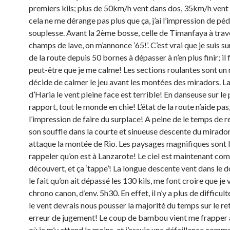
premiers kils; plus de 50km/h vent dans dos, 35km/h vent 
cela ne me dérange pas plus que ça, j’ai l’impression de péd
souplesse. Avant la 2ème bosse, celle de Timanfaya à trav
champs de lave, on m’annonce ’65!’. C’est vrai que je suis s
de la route depuis 50 bornes à dépasser à n’en plus finir; il 
peut-être que je me calme! Les sections roulantes sont un r
décide de calmer le jeu avant les montées des miradors. 
d’Haria le vent pleine face est terrible! En danseuse sur le 
rapport, tout le monde en chie! L’état de la route n’aide pas, 
l’impression de faire du surplace! A peine de le temps de 
son souffle dans la courte et sinueuse descente du mirado
attaque la montée de Rio. Les paysages magnifiques sont 
rappeler qu’on est à Lanzarote! Le ciel est maintenant c
découvert, et ça ‘tappe’! La longue descente vent dans le do
le fait qu’on ait dépassé les 130 kils, me font croire que je 
chrono canon, d’env. 5h30. En effet, il n’y a plus de difficul
le vent devrais nous pousser la majorité du temps sur le re
erreur de jugement! Le coup de bambou vient me frappe
où je m’y attend le moins, et j’essuie une défaillance comme