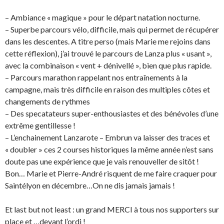
– Ambiance « magique » pour le départ natation nocturne.
– Superbe parcours vélo, difficile, mais qui permet de récupérer
dans les descentes. A titre perso (mais Marie me rejoins dans
cette réflexion), j’ai trouvé le parcours de Lanza plus « usant »,
avec la combinaison « vent + dénivellé », bien que plus rapide.
– Parcours marathon rappelant nos entraînements à la
campagne, mais très difficile en raison des multiples côtes et
changements de rythmes
– Des specatateurs super-enthousiastes et des bénévoles d’une
extrême gentillesse !
– L’enchainement Lanzarote – Embrun va laisser des traces et
« doubler » ces 2 courses historiques la même année n’est sans
doute pas une expérience que je vais renouveller de sitôt !
Bon… Marie et Pierre-André risquent de me faire craquer pour
Saintélyon en décembre…On ne dis jamais jamais !
Et last but not least : un grand MERCI à tous nos supporters sur
place et …devant l’ordi !