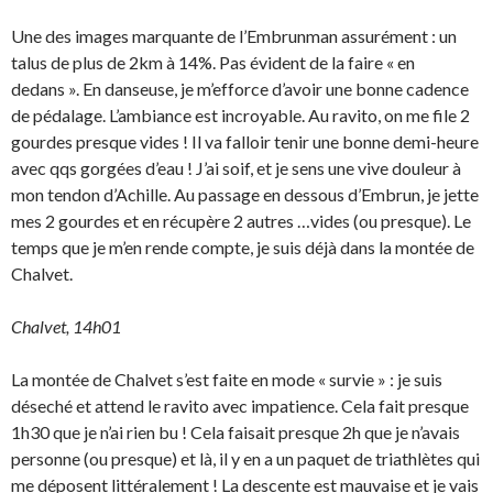
Une des images marquante de l’Embrunman assurément : un
talus de plus de 2km à 14%. Pas évident de la faire « en
dedans ». En danseuse, je m’efforce d’avoir une bonne cadence
de pédalage. L’ambiance est incroyable. Au ravito, on me file 2
gourdes presque vides ! Il va falloir tenir une bonne demi-heure
avec qqs gorgées d’eau ! J’ai soif, et je sens une vive douleur à
mon tendon d’Achille. Au passage en dessous d’Embrun, je jette
mes 2 gourdes et en récupère 2 autres …vides (ou presque). Le
temps que je m’en rende compte, je suis déjà dans la montée de
Chalvet.
Chalvet, 14h01
La montée de Chalvet s’est faite en mode « survie » : je suis
déseché et attend le ravito avec impatience. Cela fait presque
1h30 que je n’ai rien bu ! Cela faisait presque 2h que je n’avais
personne (ou presque) et là, il y en a un paquet de triathlètes qui
me déposent littéralement ! La descente est mauvaise et je vais