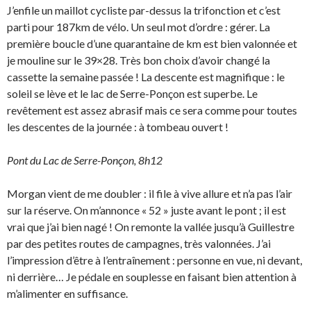
J’enfile un maillot cycliste par-dessus la trifonction et c’est
parti pour 187km de vélo. Un seul mot d’ordre : gérer. La
première boucle d’une quarantaine de km est bien valonnée et
je mouline sur le 39×28. Très bon choix d’avoir changé la
cassette la semaine passée ! La descente est magnifique : le
soleil se lève et le lac de Serre-Ponçon est superbe. Le
revêtement est assez abrasif mais ce sera comme pour toutes
les descentes de la journée : à tombeau ouvert !
Pont du Lac de Serre-Ponçon, 8h12
Morgan vient de me doubler : il file à vive allure et n’a pas l’air
sur la réserve. On m’annonce « 52 » juste avant le pont ; il est
vrai que j’ai bien nagé ! On remonte la vallée jusqu’à Guillestre
par des petites routes de campagnes, très valonnées. J’ai
l’impression d’être à l’entraînement : personne en vue, ni devant,
ni derrière… Je pédale en souplesse en faisant bien attention à
m’alimenter en suffisance.