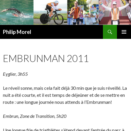
Recherche
Philip Morel
ALLER
MENU
AU
PRINCI
CONTENU
EMBRUNMAN 2011
Eyglier, 3h55
Le réveil sonne, mais cela fait déjà 30 min que je suis réveillé. La
nuit a été courte, et il est temps de déjeûner et de se mettre en
route : une longue journée nous attends à l’Embrunman!
Embrun, Zone de Transition, 5h20
Une longue file de triathlètes s’étend devant l’entrée du parc à