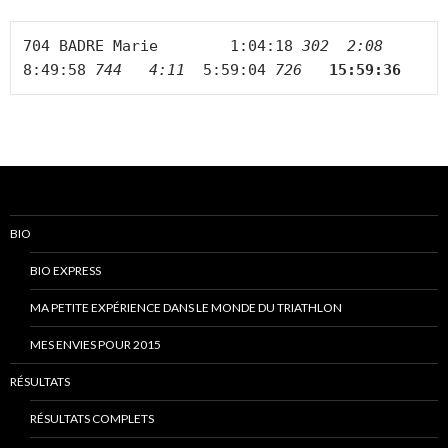
704 BADRE Marie        1:04:18 
302  2:08 
8:49:58 
744
4:11 
5:59:04 
726 
15:59:36
BIO
BIO EXPRESS
MA PETITE EXPÉRIENCE DANS LE MONDE DU TRIATHLON
MES ENVIES POUR 2015
RÉSULTATS
RÉSULTATS COMPLETS