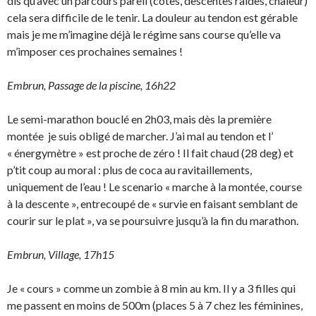
dis qu’avec un parcours pareil (côtes, descentes raides, chaleur)
cela sera difficile de le tenir. La douleur au tendon est gérable
mais je me m’imagine déjà le régime sans course qu’elle va
m’imposer ces prochaines semaines !
Embrun, Passage de la piscine, 16h22
Le semi-marathon bouclé en 2h03, mais dès la première
montée je suis obligé de marcher. J’ai mal au tendon et l’
« énergymètre » est proche de zéro ! Il fait chaud (28 deg) et
p’tit coup au moral : plus de coca au ravitaillements,
uniquement de l’eau ! Le scenario « marche à la montée, course
à la descente », entrecoupé de « survie en faisant semblant de
courir sur le plat », va se poursuivre jusqu’à la fin du marathon.
Embrun, Village, 17h15
Je « cours » comme un zombie à 8 min au km. Il y a 3 filles qui
me passent en moins de 500m (places 5 à 7 chez les féminines,